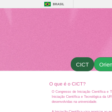
BRASIL
CICT
Orie
O que é o CICT?
O Congresso de Iniciação Científica e T
Iniciação Científica e Tecnológica da U
desenvolvidas na universidade.
A Iniciação Científica visa propiciar ao