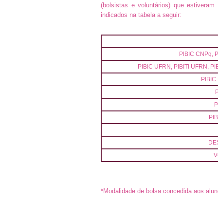
(bolsistas e voluntários) que estivera
indicados na tabela a seguir:
Mo
PIBIC CNPq, P
PIBIC UFRN, PIBITI UFRN, P
PIBIC
P
PI
DE
V
*Modalidade de bolsa concedida aos alu