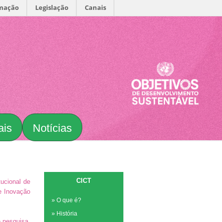
rmação
Legislação
Canais
ais
Notícias
CICT
ucional de
 e Inovação
»
O que é?
»
História
e pesquisa,