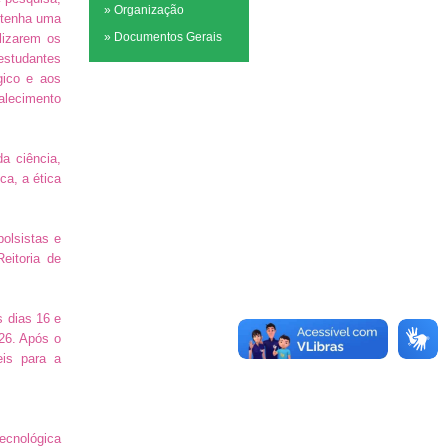
»
Organização
obtenha uma
»
Documentos Gerais
ilizarem os
 estudantes
gico e aos
talecimento
da ciência,
ca, a ética
olsistas e
eitoria de
s dias 16 e
026. Após o
eis para a
ecnológica