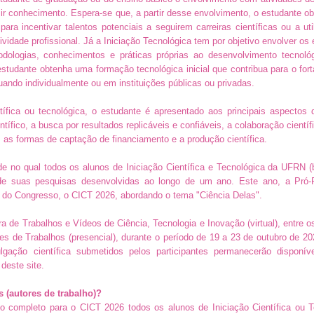
uzir conhecimento. Espera-se que, a partir desse envolvimento, o estudante 
 para incentivar talentos potenciais a seguirem carreiras científicas ou a ut
vidade profissional. Já a Iniciação Tecnológica tem por objetivo envolver os
odologias, conhecimentos e práticas próprias ao desenvolvimento tecnoló
studante obtenha uma formação tecnológica inicial que contribua para o for
uando individualmente ou em instituições públicas ou privadas.
ntífica ou tecnológica, o estudante é apresentado aos principais aspectos 
ífico, a busca por resultados replicáveis e confiáveis, a colaboração científi
, as formas de captação de financiamento e a produção científica.
 no qual todos os alunos de Iniciação Científica e Tecnológica da UFRN (b
 de suas pesquisas desenvolvidas ao longo de um ano. Este ano, a Pró-R
o do Congresso, o CICT 2026, abordando o tema "Ciência Delas".
a de Trabalhos e Vídeos de Ciência, Tecnologia e Inovação (virtual), entre o
s de Trabalhos (presencial), durante o período de 19 a 23 de outubro de 2
lgação científica submetidos pelos participantes permanecerão disponív
deste site.
 (autores de trabalho)?
ho completo para o CICT 2026 todos os alunos de Iniciação Científica ou T