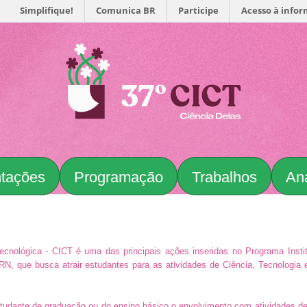
Simplifique!
Comunica BR
Participe
Acesso à info
ntações
Programação
Trabalhos
An
ecnológica - CICT é uma das principais ações inseridas no Programa Instit
FRN, que busca atrair estudantes para as atividades de Ciência, Tecnologia
 estudante de graduação ou do ensino básico o envolvimento com atividades d